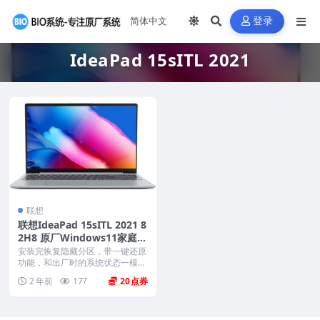
登录
IdeaPad 15sITL 2021
联想
联想IdeaPad 15sITL 2021 8
2H8 原厂Windows11家庭版
oem系统镜像下载
安装完恢复隐藏分区，带一键还原
功能，和出厂时的系统状态一模一
样。 机型(MTM)...
2 年前
177
20