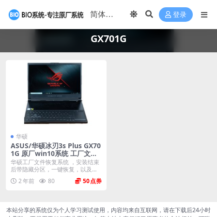
登录
GX701G
华硕
ASUS/华硕冰刃3s Plus GX70
1G 原厂win10系统 工厂文件
带ASUS Recovery恢复
华硕工厂文件恢复系统 ，安装结束
后带隐藏分区，一键恢复，以及机
器所有驱动软件。 ...
2 年前
80
50
本站分享的系统仅为个人学习测试使用，内容均来自互联网，请在下载后24小时