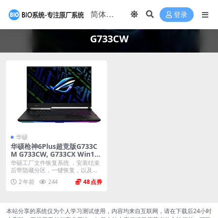
登录
G733CW
华硕
华硕枪神6Plus超竞版G733C
M G733CW, G733CX Win11
原厂系统 工厂模式 带ASUS R
华硕工厂文件恢复系统 ，安装结束
ecovery恢复功能
后带隐藏分区，一键恢复，以及机
器所有驱动软件。 ...
2 年前
244
48
本站分享的系统仅为个人学习测试使用，内容均来自互联网，请在下载后24小时