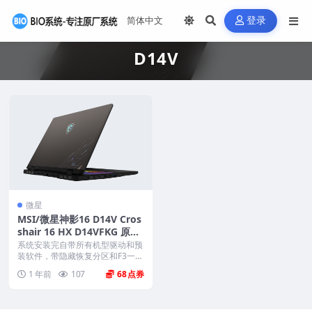
登录
D14V
微星
MSI/微星神影16 D14V Cros
shair 16 HX D14VFKG 原厂
Windows11系统 工厂文件
系统安装完自带所有机型驱动和预
带F3一键还原
装软件，带隐藏恢复分区和F3一键
还原，系统恢复到新...
1 年前
107
68