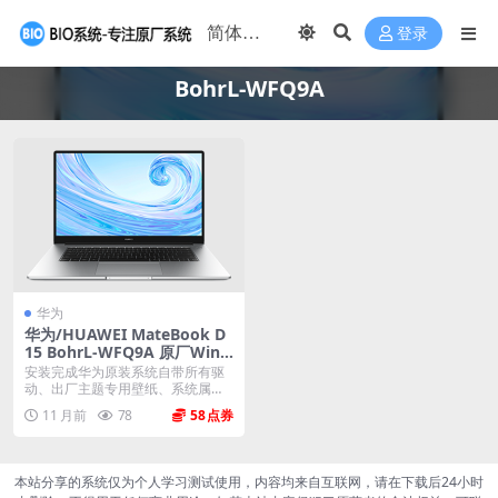
登录
BohrL-WFQ9A
华为
华为/HUAWEI MateBook D
15 BohrL-WFQ9A 原厂Win1
0 2004系统 工厂文件 带F10智
安装完成华为原装系统自带所有驱
能还原
动、出厂主题专用壁纸、系统属性
联机支持标志、Off...
11 月前
78
58
本站分享的系统仅为个人学习测试使用，内容均来自互联网，请在下载后24小时