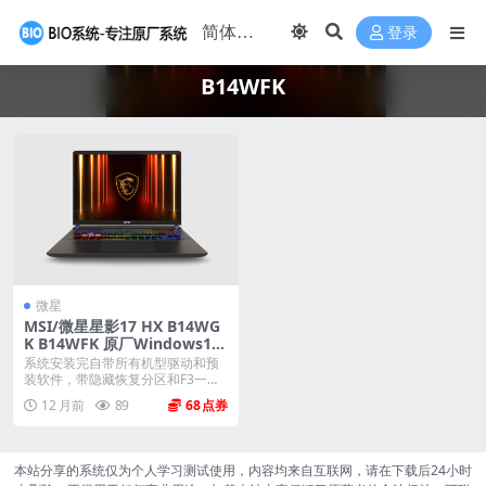
登录
B14WFK
微星
MSI/微星星影17 HX B14WG
K B14WFK 原厂Windows11
24H2系统 工厂文件 带F3一键
系统安装完自带所有机型驱动和预
还原
装软件，带隐藏恢复分区和F3一键
还原，系统恢复到新...
12 月前
89
68
本站分享的系统仅为个人学习测试使用，内容均来自互联网，请在下载后24小时