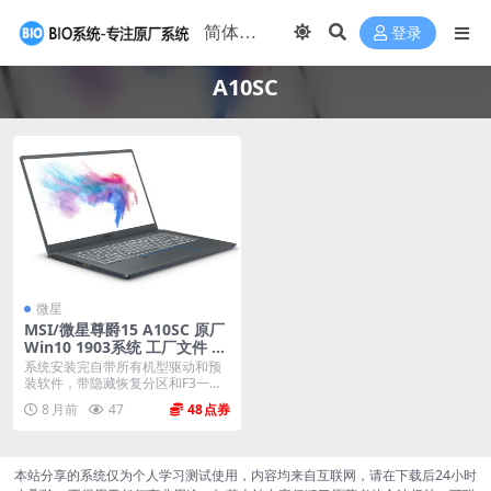
登录
A10SC
微星
MSI/微星尊爵15 A10SC 原厂
Win10 1903系统 工厂文件 带
F3一键还原
系统安装完自带所有机型驱动和预
装软件，带隐藏恢复分区和F3一键
还原，恢复到新机开...
8 月前
47
48
本站分享的系统仅为个人学习测试使用，内容均来自互联网，请在下载后24小时