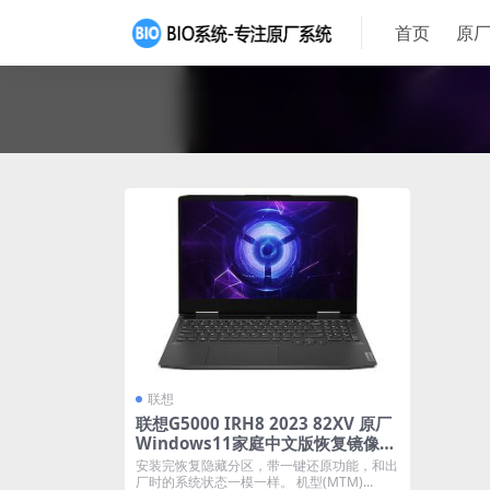
首页
原厂
联想
联想G5000 IRH8 2023 82XV 原厂
Windows11家庭中文版恢复镜像
原厂oem系统
安装完恢复隐藏分区，带一键还原功能，和出
厂时的系统状态一模一样。 机型(MTM)...