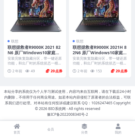
联想
联想
联想拯救者R9000K 2021 82
联想拯救者R9000K 2021H 8
N6 原厂Windows10家庭中
2N6 原厂Windows10家庭中
文版恢复镜像 原厂oem系统
文版恢复镜像 原厂oem系统
安装完恢复隐藏分区，带一键还原
安装完恢复隐藏分区，带一键还原
功能，和出厂时的系统状态一模一
功能，和出厂时的系统状态一模一
样。 机型(MTM)...
样。 机型(MTM)...
2 年前
49
20
2 年前
153
20
本站分享的系统仅为个人学习测试使用，内容均来自互联网，请在下载后24小时
内删除，不得用于任何商业用途。如若本站内容侵犯了原著者的合法权益，可联
系我们进行处理。对本站有任何投诉或建议联系 QQ：1026247465 Copyright
© 2026
BIO系统网
- All rights reserved
豫ICP备2022008340号-2
会员
首页
分类
我的