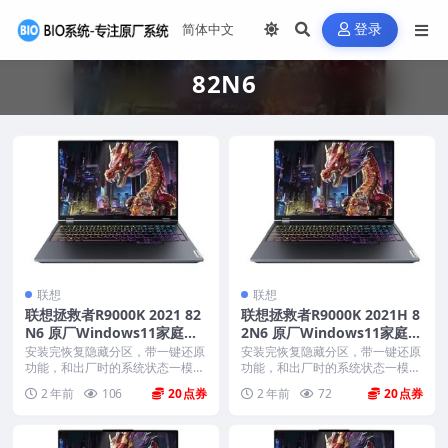
登录
82N6
联想
联想
联想拯救者R9000K 2021 82
联想拯救者R9000K 2021H 8
N6 原厂Windows11家庭中
2N6 原厂Windows11家庭中
文版恢复镜像 原厂oem系统
文版恢复镜像 原厂oem系统
安装完恢复隐藏分区，带一键还原
安装完恢复隐藏分区，带一键还原
功能，和出厂时的系统状态一模一
功能，和出厂时的系统状态一模一
样。 机型(MTM)...
样。 机型(MTM)...
2 年前
106
20
2 年前
72
20