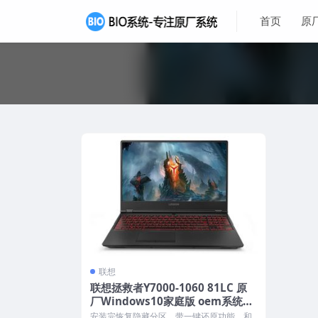
首页
原
联想
联想拯救者Y7000-1060 81LC 原
厂Windows10家庭版 oem系统镜
像下载
安装完恢复隐藏分区，带一键还原功能，和