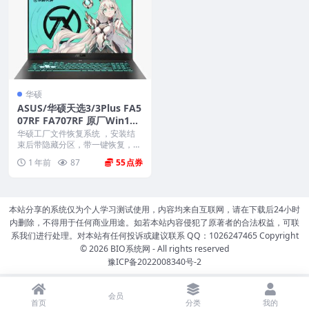
华硕
ASUS/华硕天选3/3Plus FA5
07RF FA707RF 原厂Win11
22H2家庭版系统 工厂文件
华硕工厂文件恢复系统 ，安装结
带ASUS Recovery恢复
束后带隐藏分区，带一键恢复，以
及机器所有的驱动和软...
1 年前
87
55
本站分享的系统仅为个人学习测试使用，内容均来自互联网，请在下载后24小时
内删除，不得用于任何商业用途。如若本站内容侵犯了原著者的合法权益，可联
系我们进行处理。对本站有任何投诉或建议联系 QQ：1026247465 Copyright
© 2026
BIO系统网
- All rights reserved
豫ICP备2022008340号-2
会员
首页
分类
我的