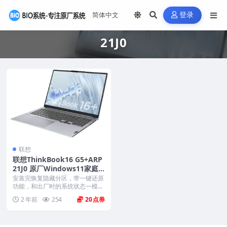
登录
21J0
联想
联想ThinkBook16 G5+ARP
21J0 原厂Windows11家庭
版 oem系统镜像下载
安装完恢复隐藏分区，带一键还原
功能，和出厂时的系统状态一模一
样。 机型(MTM)...
2 年前
254
20