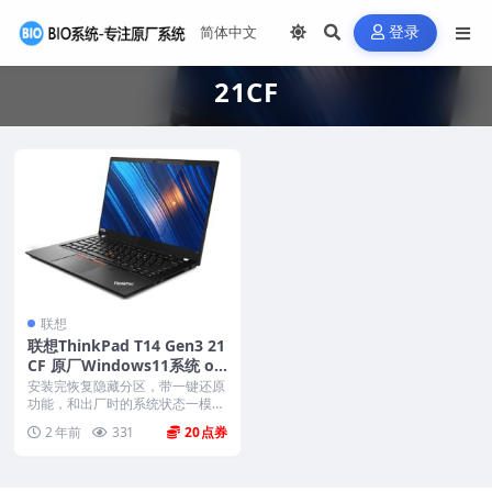
登录
21CF
联想
联想ThinkPad T14 Gen3 21
CF 原厂Windows11系统 oe
m系统镜像下载
安装完恢复隐藏分区，带一键还原
功能，和出厂时的系统状态一模一
样。 机型(MTM)...
2 年前
331
20