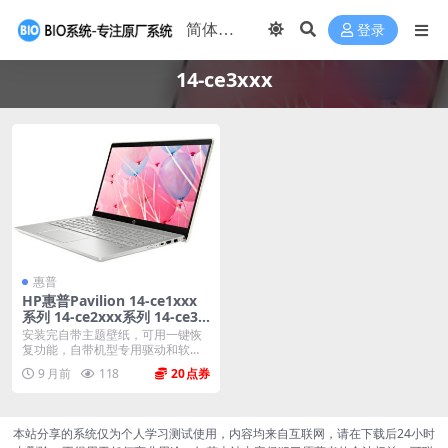
登录
14-ce3xxx
惠普
HP惠普Pavilion 14-ce1xxx
系列 14-ce2xxx系列 14-ce3x
xx系列 Windows10家庭中文
安装完自带主题壁纸，可用一键恢
版 原厂oem系统
复功能，自带机型专用驱动和软
件，将电脑恢复到出厂时...
9 月前
118
20
本站分享的系统仅为个人学习测试使用，内容均来自互联网，请在下载后24小时