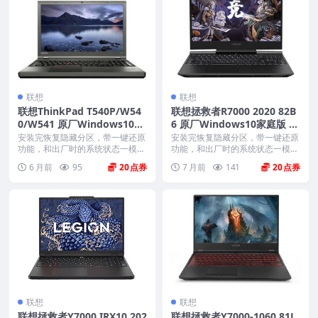
联想
联想
联想ThinkPad T540P/W54
联想拯救者R7000 2020 82B
0/W541 原厂Windows10专
6 原厂Windows10家庭版 o
业版 oem系统镜像下载
em系统镜像下载
安装完恢复隐藏分区，带一键还原
安装完恢复隐藏分区，带一键还原
功能，和出厂时的系统状态一模一
功能，和出厂时的系统状态一模一
样。 机型(MTM)...
样。 机型(MTM)...
6 月前
95
20
7 月前
141
20
联想
联想
联想拯救者Y7000 IRX10 202
联想拯救者Y7000-1060 81L