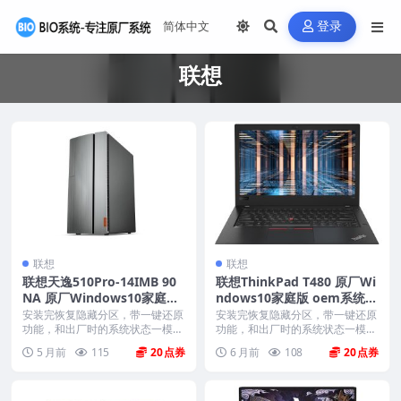
登录
联想
联想
联想
联想天逸510Pro-14IMB 90
联想ThinkPad T480 原厂Wi
NA 原厂Windows10家庭版
ndows10家庭版 oem系统镜
oem系统镜像下载
像下载
安装完恢复隐藏分区，带一键还原
安装完恢复隐藏分区，带一键还原
功能，和出厂时的系统状态一模一
功能，和出厂时的系统状态一模一
样。 机型(MTM)...
样。 机型(MTM)...
5 月前
115
20
6 月前
108
20