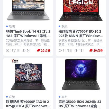
联想
联想
联想ThinkBook 14 G3 ITL 2
联想拯救者Y7000P IRX10 2
1A3 原厂Windows11系统 o
025款 83NN 原厂Windows
em系统镜像下载
11 24H2家庭版 oem系统镜
安装完恢复隐藏分区，带一键还原
安装完恢复隐藏分区，带一键还原
功能，和出厂时的系统状态一模一
像下载
功能，和出厂时的系统状态一模一
样。 机型(MTM)...
样。 机型(MTM)...
11 月前
94
20
11 月前
181
20
联想
联想
联想拯救者Y9000P IAX10 2
联想G5000 IRX9 2024款 83
025款 83F4 原厂Windows1
DV 原厂Windows11家庭版