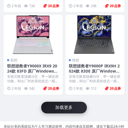
样。 机型(MTM)...
样。 机型(MTM)...
2 年前
724
20
2 年前
206
20
联想
联想
联想拯救者Y9000X IRX9 20
联想拯救者Y9000P IRX9H 2
24款 83FD 原厂Windows11
024款 83DE 原厂Windows1
家庭版 oem系统镜像下载
1家庭版 oem系统镜像下载
安装完恢复隐藏分区，带一键还原
安装完恢复隐藏分区，带一键还原
功能，和出厂时的系统状态一模一
功能，和出厂时的系统状态一模一
样。 机型(MTM)...
样。 机型(MTM)...
2 年前
342
20
2 年前
512
20
加载更多
本站分享的系统仅为个人学习测试使用，内容均来自互联网，请在下载后24小时