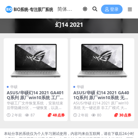
登录
幻14 2021
华硕
华硕
ASUS/华硕幻14 2021 GA401
ASUS/华硕 幻14 2021 GA40
Q系列 原厂win10系统 工厂文
1Q系列 原厂win10系统 无一
件 带F12 ASUS Recovery恢
键还原 非工厂模式
华硕工厂文件恢复系统 ，安装结束
ASUS/华硕 幻14 2021 原厂win10
复
后带隐藏分区，一键恢复，以及机
系统 无一键还原 非工厂模式 大...
器所有驱动软件。 ...
2 年前
87
48
2 年前
80
30
本站分享的系统仅为个人学习测试使用，内容均来自互联网，请在下载后24小时