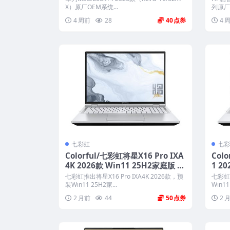
X）原厂OEM系统...
列原厂Wi
4 周前
28
40
4 
七彩虹
七彩
Colorful/七彩虹将星X16 Pro IXA
Col
4K 2026款 Win11 25H2家庭版 原
1 2
厂OEM系统 带COLORFUL一键还
厂OE
七彩虹推出将星X16 Pro IXA4K 2026款，预
七彩虹推
原
原
装Win11 25H2家...
Win11
2 月前
44
50
2 