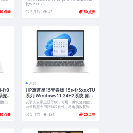
一键还原
载Win11 25...
50
2 月前
43
50
惠普
-fr0
HP惠普星15青春版 15s-fr5xxxTU
2系统
系列 Windows11 24H2系统 原厂
oem系统下载
系列推出
安装完自带主题壁纸，可用一键恢复功能，
自带机型专用驱动和软件，将电脑恢复到出
厂时...
20
5 月前
134
20