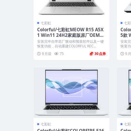
七彩虹
七彩
Colorful/七彩虹MEOW R15 A5X
Col
1 Win11 24H2家庭版原厂OEM系
5款 
统 带COLORFUL一键还原
系统 
安装完毕自带原厂驱动和预装软件以及一键
安装完
恢复功能，自动重建COLORFUL REC...
恢复功能
9 月前
75
30
9 
七彩虹
七彩
Colorful/七彩虹COLORFIRE E16
Col