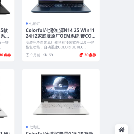
七彩虹
25款
Colorful/七彩虹源N14 25 Win11
M系统
24H2家庭版原厂OEM系统 带COL
ORFUL一键还原
及一键
安装完毕自带原厂驱动和预装软件以及一键
.
恢复功能，自动重建COLORFUL REC...
30
9 月前
69
30
七彩虹
1 Wi
Colorful/七彩虹隐星G15 2025款