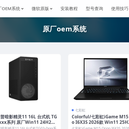
厂OEM系统
微软原版
安装教程
型号查询
使用技巧
原厂oem系统
七彩虹
普暗影精灵11 16L 台式机 TG
Colorful/七彩虹iGame M15 
0xxx系列 原厂Win11 24H2系
o I6X3S 2026款 Win11 25
 原厂oem系统
版 原厂OEM系统 带COLORF
暗影精灵11 16L台式机TG03-0xxx系
七彩虹iGame M15 Origo I6X3S 20