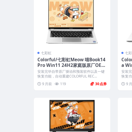
七彩虹
七彩
Colorful/七彩虹Meow 喵Book14
Col
Pro Win11 24H2家庭版原厂OEM
a W
系统 带COLORFUL一键还原
统 带
安装完毕自带原厂驱动和预装软件以及一键
安装完
恢复功能，自动重建COLORFUL REC...
恢复功能
9 月前
119
30
9 