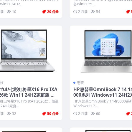
键还原
n11 24H2...
备Win11 25...
周前
10
20
2 月前
54
虹
惠普
orful/七彩虹将星X16 Pro IXA
HP惠普星OmniBook 7 14 14
026款 Win11 24H2家庭版 原
000系列 Windows11 24H
M系统 带COLORFUL一键还
原厂oem系统下载
出将星X16 Pro IXA1 2026款，预装
HP惠普星OmniBook 7 14-fr0000
 24H2家庭...
Windows11 2...
月前
32
50
2 月前
60