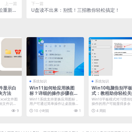
上一篇
下一篇
轻松重新连
U盘读不出来：别慌！三招教你轻松搞定！
接
系统知识
系统知识
l文件显示白
Win11如何给应用换图
Win10电脑告别平
决方法
标？详细的操作步骤在这
式：教程助你轻松关
里！
xcel文件图
Win11系统支持更换应用图标，
Win10平板模式对习惯传
响文件识别
用户可通过简单操作让桌面焕然
操作的用户可能显得多余
一新。无论是将图标换...
关闭？教程提供详细步...
9
10 小时前
1
4 周前