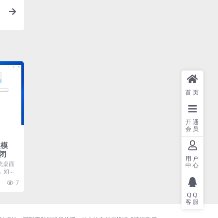
首页
开通
会员
板模
闭
用户
统桌面
中心
，如何
7
QQ
客服