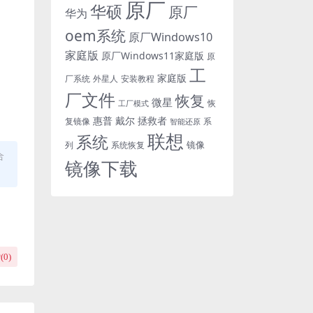
原厂
华硕
原厂
华为
oem系统
原厂Windows10
家庭版
原厂Windows11家庭版
原
工
家庭版
外星人
安装教程
厂系统
厂文件
恢复
微星
恢
工厂模式
惠普
戴尔
拯救者
复镜像
智能还原
系
联想
系统
镜像
系统恢复
列
合
镜像下载
(
0
)