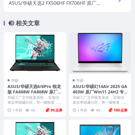
ASUS/华硕天选2 FX506HF FX706HF 原厂Wi
n11 22H2专业版系统 工厂文件 带ASUS Rec
overy恢复
相关文章
华硕
华硕
ASUS/华硕天选6/6Pro 锐龙
ASUS/华硕幻14Air 2025 GA
版 FA608W FA808W 原厂W
403W 原厂Win11 24H2 专
in11 24H2 专业工作站版系
业版系统 工厂文件 带ASUS
华硕工厂文件恢复系统 ，安装结
华硕工厂文件恢复系统 ，安装结
统 工厂文件 带ASUS Recove
束后带隐藏分区，带一键恢复，以
Recovery恢复
束后带隐藏分区，带一键恢复，以
及机器所有的驱动和软...
及机器所有的驱动和软...
ry恢复
1 年前
44
95
1 年前
44
100