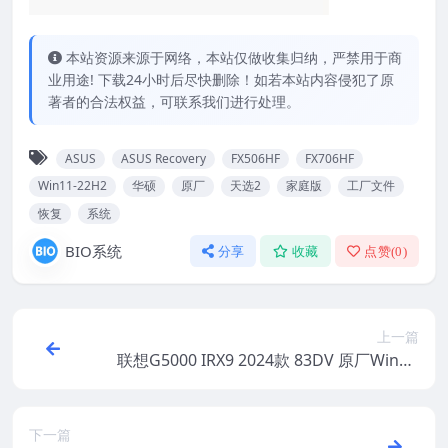
本站资源来源于网络，本站仅做收集归纳，严禁用于商
业用途! 下载24小时后尽快删除！如若本站内容侵犯了原
著者的合法权益，可联系我们进行处理。
ASUS
ASUS Recovery
FX506HF
FX706HF
Win11-22H2
华硕
原厂
天选2
家庭版
工厂文件
恢复
系统
BIO系统
分享
收藏
点赞(
0
)
上一篇
联想G5000 IRX9 2024款 83DV 原厂Windo
ws11家庭版 oem系统镜像下载
下一篇