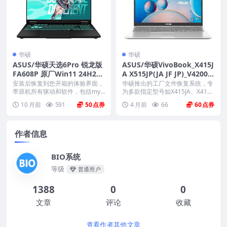
华硕
华硕
ASUS/华硕天选6Pro 锐龙版
ASUS/华硕VivoBook_X415J
FA608P 原厂Win11 24H2系
A X515JP(JA JF JP)_V4200JF
统 非工厂模式
V5200JP(JA JF JP) 原厂Win
安装后恢复到您开箱的体验界面，
华硕推出的工厂文件恢复系统，专
带原机所有驱动和软件，包括mya
10 20H2 家庭版工厂文件系
为多款指定型号如X415JA、X415J
sus mcafe...
P等设计，...
统包 带F12 ASUS Recovery
10 月前
591
50
4 月前
66
60
恢复
作者信息
BIO系统
等级
普通用户
1388
0
0
文章
评论
收藏
查看作者其他文章