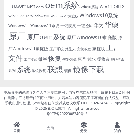
oem系统
HUAWEI
MSI
Win11 24H2
oem
Win10系统
Windows10系统
Win11-22H2
Windows10
Windows10家庭版
华硕
华为
Windows11系统
一键恢复
一键还原
Windows11
原厂
原厂oem系统
原厂Windows10家庭版
原
工厂
厂Windows11家庭版
家庭版
外星人
安装教程
原厂系统
文件
恢复
微星
惠普
戴尔
拯救者
恢复镜像
工厂模式
智能还原
联想
镜像下载
系统
镜像
系统恢复
系列
本站分享的系统仅为个人学习测试使用，内容均来自互联网，请在下载后24小时
内删除，不得用于任何商业用途。如若本站内容侵犯了原著者的合法权益，可联
系我们进行处理。对本站有任何投诉或建议联系 QQ：1026247465 Copyright
© 2026
BIO系统网
- All rights reserved
豫ICP备2022008340号-2
会员
首页
分类
我的