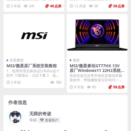
试最佳状态，性能与功...
还原，系统恢复到新...
2 年前
241
40
12 月前
58
58
安装教程
微星
MSI/微星原厂系统安装教程
MSI/微星泰坦GT77HX 13V
原厂Windows11 22H2系统
1、使用管理员身份运行Rufus这个
工厂文件 带F3一键还原
软件 下载地址：点击下载 2、选择
系统安装完自带所有机型驱动和预
您接入的3...
装软件，带隐藏恢复分区和F3一键
2 年前
786
还原，系统恢复到新...
9 月前
85
58
作者信息
无限的奇迹
等级
普通用户