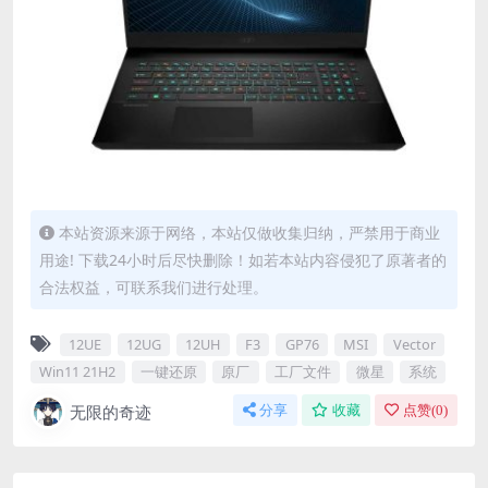
本站资源来源于网络，本站仅做收集归纳，严禁用于商业
用途! 下载24小时后尽快删除！如若本站内容侵犯了原著者的
合法权益，可联系我们进行处理。
12UE
12UG
12UH
F3
GP76
MSI
Vector
Win11 21H2
一键还原
原厂
工厂文件
微星
系统
无限的奇迹
分享
收藏
点赞(
0
)