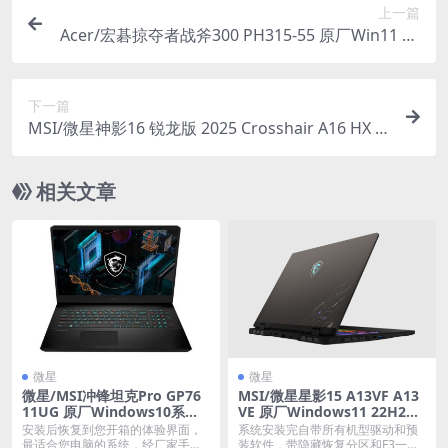
上一篇
Acer/宏碁掠夺者战斧300 PH315-55 原厂Win11 22
H2系统 工厂文件 带一键恢复
下一篇
MSI/微星神影16 锐龙版 2025 Crosshair A16 HX D
7WGKG D7WFKG 原厂Windows11 24H2系统 工
厂文件 带F3一键还原
相关文章
微星
微星
微星/MSI冲锋坦克Pro GP76
MSI/微星星影15 A13VF A13
11UG 原厂Windows10系统
VE 原厂Windows11 22H2系
oem系统 不带一键恢复
统 工厂文件 带F3一键还原
安装后恢复到您开箱的体验界面，
系统安装完自带所有机型驱动和预
最适合您电脑的系统，经厂家手调
装软件，带隐藏恢复分区和F3一键