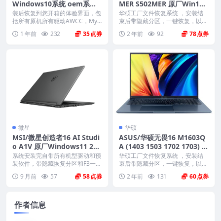
Windows10系统 oem系统
MER S502MER 原厂Win11
带F12 SupportAssist OS R
23H2系统 工厂文件 带ASUS
装后恢复到您开箱的体验界面，包
华硕工厂文件恢复系统 ，安装结
ecovery恢复
括所有原机所有驱动AWCC，Myd
Recovery恢复
束后带隐藏分区，一键恢复，以及
ell、offi...
机器所有驱动软件。 ...
1 年前
232
35
2 年前
92
78
微星
华硕
MSI/微星创造者16 AI Studi
ASUS/华硕无畏16 M1603Q
o A1V 原厂Windows11 22
A (1403 1503 1702 1703) 原
H2系统 工厂文件 带F3一键
厂Win11系统 工厂文件 带AS
系统安装完自带所有机型驱动和预
华硕工厂文件恢复系统 ，安装结
还原
装软件，带隐藏恢复分区和F3一键
US Recovery恢复
束后带隐藏分区，一键恢复，以及
还原，系统恢复到新...
机器所有驱动软件。 ...
9 月前
57
58
2 年前
131
60
作者信息