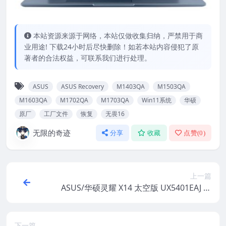
本站资源来源于网络，本站仅做收集归纳，严禁用于商
业用途! 下载24小时后尽快删除！如若本站内容侵犯了原
著者的合法权益，可联系我们进行处理。
ASUS
ASUS Recovery
M1403QA
M1503QA
M1603QA
M1702QA
M1703QA
Win11系统
华硕
原厂
工厂文件
恢复
无畏16
无限的奇迹
分享
收藏
点赞(
0
)
上一篇
ASUS/华硕灵耀 X14 太空版 UX5401EAJ 原
厂Win10系统 工厂文件 带ASUS Recovery
恢复
下一篇