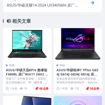
ASUS/华硕灵耀14 2024 UX3405MA 原厂Wi
n11 24H2 系统 工厂文件 带ASUS Recovery
恢复
相关文章
华硕
华硕
ASUS/华硕天选6Pro 酷睿版
ASUS/华硕枪神7 7Plus G63
FX608L 原厂Win11 24H2 家
4J G614J G834J G814J 原厂
庭版系统 工厂文件 带ASUS
Win11 24H2系统 非工厂模
华硕工厂文件恢复系统 ，安装结
安装后恢复到您开箱的体验界面，
Recovery恢复
束后带隐藏分区，带一键恢复，以
式
带原机所有驱动和软件，包括mya
及机器所有的驱动和软...
sus mcafe...
1 年前
76
68
1 年前
152
50