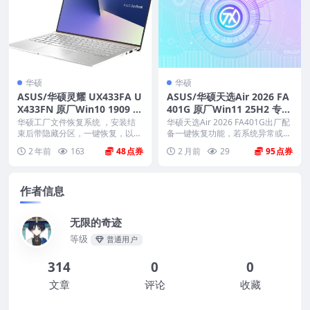
华硕
华硕
ASUS/华硕灵耀 UX433FA U
ASUS/华硕天选Air 2026 FA
X433FN 原厂Win10 1909 工
401G 原厂Win11 25H2 专业
厂文件 带ASUS Recovery恢
工作站版 工厂文件 带ASUS
华硕工厂文件恢复系统 ，安装结
华硕天选Air 2026 FA401G出厂配
复
束后带隐藏分区，一键恢复，以及
Recovery恢复
备一键恢复功能，若系统异常或重
机器所有驱动软件。 ...
装、更...
2 年前
163
48
2 月前
29
95
作者信息
无限的奇迹
等级
普通用户
314
0
0
文章
评论
收藏