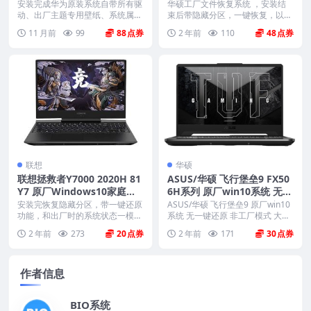
HH-XX 原厂Win11 24H2系
1H2 原厂系统 工厂模式 带A
安装完成华为原装系统自带所有驱
华硕工厂文件恢复系统 ，安装结
统 工厂文件 带F10智能还原
动、出厂主题专用壁纸、系统属性
SUS Recovery恢复功能
束后带隐藏分区，一键恢复，以及
联机支持标志、Off...
机器所有驱动软件。 ...
11 月前
99
88
2 年前
110
48
联想
华硕
联想拯救者Y7000 2020H 81
ASUS/华硕 飞行堡垒9 FX50
Y7 原厂Windows10家庭中
6H系列 原厂win10系统 无一
文版恢复镜像 原厂oem系统
键还原 非工厂模式
安装完恢复隐藏分区，带一键还原
ASUS/华硕 飞行堡垒9 原厂win10
功能，和出厂时的系统状态一模一
系统 无一键还原 非工厂模式 大
样。 机型(MTM)...
小：1...
2 年前
273
20
2 年前
171
30
作者信息
BIO系统