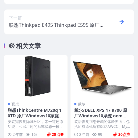
ndows10专业版 oem系统镜像下载
下一篇
联想Thinkpad E495 Thinkpad E595 原厂W
indows10家庭版 oem系统镜像下载
相关文章
联想
戴尔
联想ThinkCentre M720q 1
戴尔/DELL XPS 17 9700 原
0TD 原厂Windows10家庭版
厂Windows10系统 oem系
oem系统镜像下载
统 不带F12功能
安装完恢复隐藏分区，带一键还原
装后恢复到您开箱的体验界面，包
功能，和出厂时的系统状态一模一
括所有原机所有驱动AWCC、Myd
样。 机型(MTM)...
ell、offi...
2 年前
167
20
2 年前
99
30