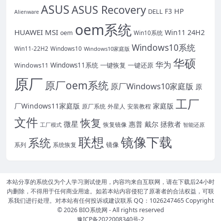
ASUS
ASUS Recovery
HP
DELL
F3
Alienware
oem系统
HUAWEI
MSI
Win11 24H2
oem
Win10系统
Windows10系统
Win11-22H2
Windows10
Windows10家庭版
华硕
华为
Windows11系统
一键恢复
一键还原
Windows11
原厂
原厂oem系统
原厂Windows10家庭版
原
工厂
厂Windows11家庭版
家庭版
原厂系统
外星人
安装教程
文件
恢复
微星
惠普
戴尔
拯救者
恢复镜像
工厂模式
智能还原
联想
镜像下载
系统
镜像
系统恢复
系列
本站分享的系统仅为个人学习测试使用，内容均来自互联网，请在下载后24小时
内删除，不得用于任何商业用途。如若本站内容侵犯了原著者的合法权益，可联
系我们进行处理。对本站有任何投诉或建议联系 QQ：1026247465 Copyright
© 2026
BIO系统网
- All rights reserved
豫ICP备2022008340号-2