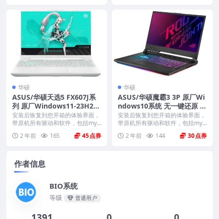
华硕
华硕
ASUS/华硕天选5 FX607J系
ASUS/华硕魔霸3 3P 原厂Wi
列 原厂Windows11-23H2系
ndows10系统 无一键还原 非
统 无一键还原 非工厂模式
工厂模式
安装后恢复到您开箱的体验界面，
安装后恢复到您开箱的体验界面，
带原机所有驱动和软件，包括mya
带原机所有驱动和软件，包括mya
sus mcafe...
sus mcafe...
2 年前
165
45
2 年前
144
30
作者信息
BIO系统
等级
普通用户
1391
0
0