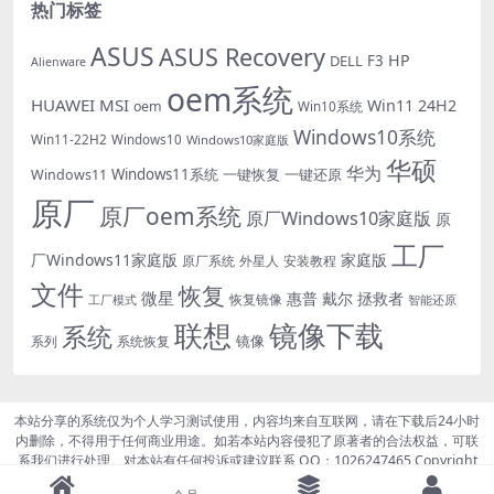
热门标签
ASUS
ASUS Recovery
HP
DELL
F3
Alienware
oem系统
HUAWEI
MSI
Win11 24H2
oem
Win10系统
Windows10系统
Win11-22H2
Windows10
Windows10家庭版
华硕
华为
Windows11系统
一键恢复
一键还原
Windows11
原厂
原厂oem系统
原厂Windows10家庭版
原
工厂
厂Windows11家庭版
家庭版
外星人
安装教程
原厂系统
文件
恢复
微星
惠普
戴尔
拯救者
恢复镜像
工厂模式
智能还原
联想
镜像下载
系统
镜像
系统恢复
系列
本站分享的系统仅为个人学习测试使用，内容均来自互联网，请在下载后24小时
内删除，不得用于任何商业用途。如若本站内容侵犯了原著者的合法权益，可联
系我们进行处理。对本站有任何投诉或建议联系 QQ：1026247465 Copyright
© 2026
BIO系统网
- All rights reserved