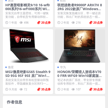
惠普
联想
HP惠普暗影精灵9/10 16-wf0
联想拯救者R9000P ARH7H 8
000系列16-wf1000系列 Win
2RG 2022款原厂Windows11
dows11家庭中文版 原厂oem
家庭中文版恢复镜像 原厂oe
安装完自带主题壁纸，可用一键恢
安装完恢复隐藏分区，带一键还原
系统
m系统
复功能，自带机型专用驱动和软
功能，和出厂时的系统状态一模一
件，将电脑恢复到出厂时...
样。 机型(MTM)...
1 年前
496
20
2 年前
216
20
微星
华为
MSI/微星绝影GS65 Stealth 9
HONOR/荣耀猎人游戏本V70
SD 9SG 9SF 9SE 原厂Win10
0 FRR-WFG9 Win10家庭版
1809系统 工厂文件 带F3一键
原厂oem系统
系统安装完自带所有机型驱动和预
笔记本的原厂系统，带全部专用驱
还原
装软件，带隐藏恢复分区和F3一键
动和专用软件，和出厂系统一摸一
还原，恢复到新机开...
样。不带一键还原功能...
9 月前
72
35
2 年前
107
30
作者信息