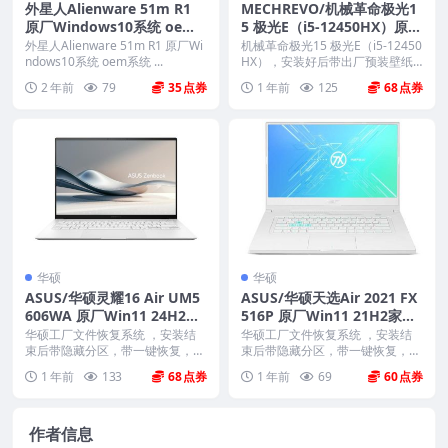
外星人Alienware 51m R1
MECHREVO/机械革命极光1
原厂Windows10系统 oem
5 极光E（i5-12450HX）原厂
系统 不带F12一键还原
Windows 11 24H2 恢复系
外星人Alienware 51m R1 原厂Wi
机械革命极光15 极光E（i5-12450
ndows10系统 oem系统 ...
统镜像下载
HX），安装好后带出厂预装壁纸
和驱动以...
2 年前
79
35
1 年前
125
68
华硕
华硕
ASUS/华硕灵耀16 Air UM5
ASUS/华硕天选Air 2021 FX
606WA 原厂Win11 24H2家
516P 原厂Win11 21H2家庭
庭版系统 工厂文件 带ASUS
版系统 工厂文件 带ASUS Re
华硕工厂文件恢复系统 ，安装结
华硕工厂文件恢复系统 ，安装结
Recovery恢复
束后带隐藏分区，带一键恢复，以
covery恢复
束后带隐藏分区，带一键恢复，以
及机器所有的驱动和软...
及机器所有的驱动和软...
1 年前
133
68
1 年前
69
60
作者信息