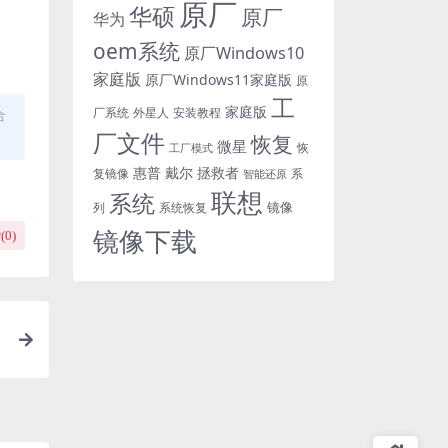
原厂
华硕
原厂
华为
oem系统
原厂Windows10
家庭版
原厂Windows11家庭版
原
工
家庭版
外星人
安装教程
厂系统
合
厂文件
恢复
微星
恢
工厂模式
惠普
戴尔
拯救者
复镜像
智能还原
系
联想
系统
镜像
系统恢复
列
镜像下载
(
0
)