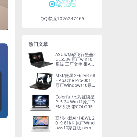
QQ客服1026247465
热门文章
ASUS/华硕飞行堡垒2
GL553V 原厂win10
系统 工厂文件 带ASU
S Recovery恢复
MSI/微星GE62VR 6R
F Apache Pro-001
原厂Windows10系统
oem系统 带F3一键恢
复
Colorful/七彩虹隐星
P15 24 Win11原厂O
EM系统 带COLORFU
L一键还原
联想小新Air14IWL 2
019 81KK 原厂Wind
ows10家庭版 oem系
统镜像下载