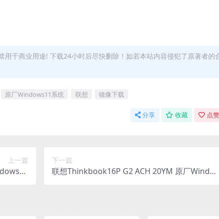
用于商业用途! 下载24小时后尽快删除！如若本站内容侵犯了原著者的
原厂Windows11系统
联想
镜像下载
分享
收藏
点赞
上一篇
下一篇
dows10
联想Thinkbook16P G2 ACH 20YM 原厂Windo
F12功能
ws10系统 oem系统镜像下载