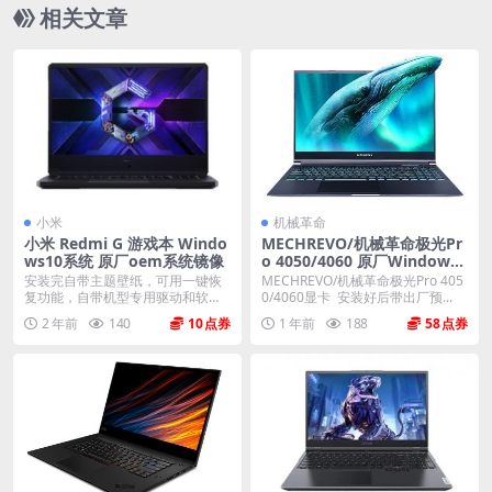
相关文章
小米
机械革命
小米 Redmi G 游戏本 Windo
MECHREVO/机械革命极光Pr
ws10系统 原厂oem系统镜像
o 4050/4060 原厂Windows
11 22H2 恢复系统镜像下载
安装完自带主题壁纸，可用一键恢
MECHREVO/机械革命极光Pro 405
复功能，自带机型专用驱动和软
0/4060显卡 安装好后带出厂预...
件，将电脑恢复到出厂时...
2 年前
140
10
1 年前
188
58