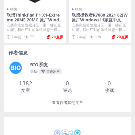
联想
联想
联想ThinkPad P1 X1-Extre
联想拯救者R7000 2021 82JW
me 20ME 20MG 原厂Windo
原厂Windows11家庭中文版
ws10家庭版 oem系统镜像下
恢复镜像 原厂oem系统
安装完恢复隐藏分区，带一键还原
安装完恢复隐藏分区，带一键还原
载
功能，和出厂时的系统状态一模一
功能，和出厂时的系统状态一模一
样。 机型(MTM)...
样。 机型(MTM)...
2 年前
77
20
2 年前
128
20
作者信息
BIO系统
等级
普通用户
1382
0
0
文章
评论
收藏
查看作者其他文章