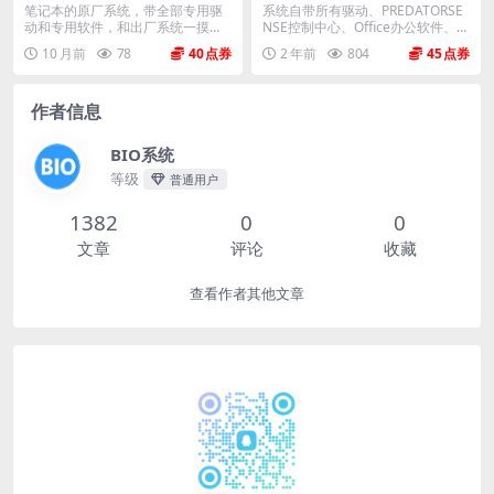
ws 11家庭版 原厂oem系统
em系统 工厂模式 恢复出厂系
笔记本的原厂系统，带全部专用驱
系统自带所有驱动、PREDATORSE
统
动和专用软件，和出厂系统一摸一
NSE控制中心、Office办公软件、出
样。不带一键还原功能...
厂...
10 月前
78
40
2 年前
804
45
作者信息
BIO系统
等级
普通用户
1382
0
0
文章
评论
收藏
查看作者其他文章