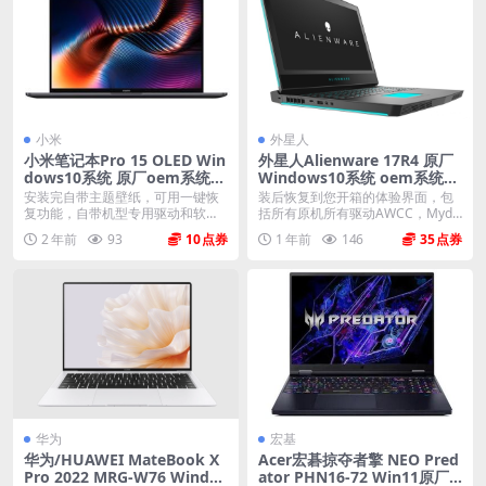
小米
外星人
小米笔记本Pro 15 OLED Win
外星人Alienware 17R4 原厂
dows10系统 原厂oem系统镜
Windows10系统 oem系统
像
带F12 SupportAssist OS Re
安装完自带主题壁纸，可用一键恢
装后恢复到您开箱的体验界面，包
covery恢复
复功能，自带机型专用驱动和软
括所有原机所有驱动AWCC，Myde
件，将电脑恢复到出厂时...
ll、offi...
2 年前
93
10
1 年前
146
35
华为
宏基
华为/HUAWEI MateBook X
Acer宏碁掠夺者擎 NEO Pred
Pro 2022 MRG-W76 Windo
ator PHN16-72 Win11原厂o