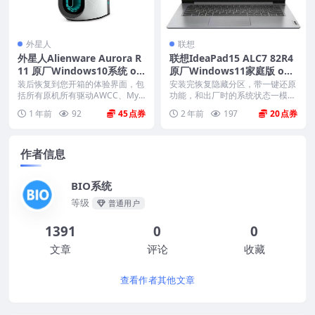
外星人
联想
外星人Alienware Aurora R
联想IdeaPad15 ALC7 82R4
11 原厂Windows10系统 oe
原厂Windows11家庭版 oe
m系统 不带F12功能
m系统镜像下载
装后恢复到您开箱的体验界面，包
安装完恢复隐藏分区，带一键还原
括所有原机所有驱动AWCC、Myd
功能，和出厂时的系统状态一模一
ell、offi...
样。 机型(MTM)...
1 年前
92
45
2 年前
197
20
作者信息
BIO系统
等级
普通用户
1391
0
0
文章
评论
收藏
查看作者其他文章