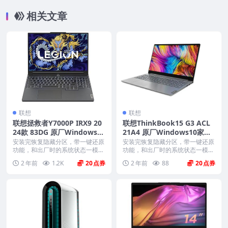
像下载
相关文章
联想
联想
联想拯救者Y7000P IRX9 20
联想ThinkBook15 G3 ACL
24款 83DG 原厂Windows11
21A4 原厂Windows10家庭
家庭版 oem系统镜像下载
版 oem系统镜像下载
安装完恢复隐藏分区，带一键还原
安装完恢复隐藏分区，带一键还原
功能，和出厂时的系统状态一模一
功能，和出厂时的系统状态一模一
样。 机型(MTM)...
样。 机型(MTM)...
2 年前
1.2K
20
2 年前
88
20