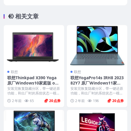
dows10家庭版 oem系统镜像下载
相关文章
联想
联想
联想Thinkpad X390 Yoga
联想YogaPro14s IRH8 2023
原厂Windows10家庭版 oe
82Y7 原厂Windows11家庭
m系统镜像下载
版 oem系统镜像下载
安装完恢复隐藏分区，带一键还原
安装完恢复隐藏分区，带一键还原
功能，和出厂时的系统状态一模一
功能，和出厂时的系统状态一模一
样。 机型(MTM)...
样。 机型(MTM)...
2 年前
65
20
2 年前
196
20