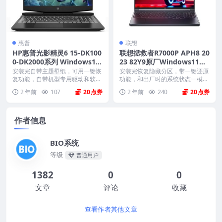
惠普
联想
HP惠普光影精灵6 15-DK100
联想拯救者R7000P APH8 20
0-DK2000系列 Windows11
23 82Y9原厂Windows11家
原厂oem系统镜像下载
庭中文版恢复镜像 原厂oem
安装完自带主题壁纸，可用一键恢
安装完恢复隐藏分区，带一键还原
复功能，自带机型专用驱动和软
系统
功能，和出厂时的系统状态一模一
件，将电脑恢复到出厂时...
样。 机型(MTM)...
2 年前
107
20
2 年前
240
20
作者信息
BIO系统
等级
普通用户
1382
0
0
文章
评论
收藏
查看作者其他文章