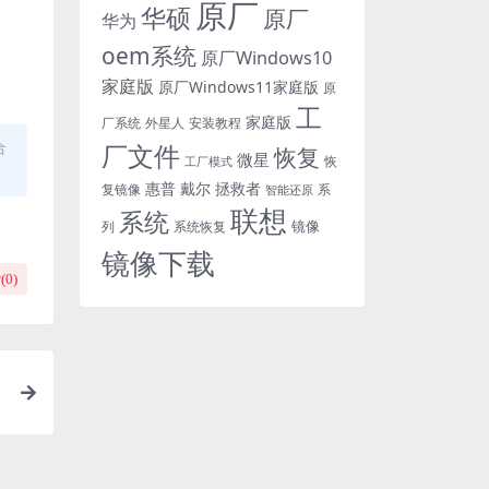
原厂
华硕
原厂
华为
oem系统
原厂Windows10
家庭版
原厂Windows11家庭版
原
工
家庭版
外星人
安装教程
厂系统
合
厂文件
恢复
微星
恢
工厂模式
惠普
戴尔
拯救者
复镜像
智能还原
系
联想
系统
镜像
系统恢复
列
镜像下载
(
0
)