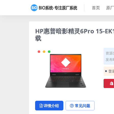
首页
原厂
HP惠普暗影精灵6Pro 15-E
载
资源
发布时
普
详情介绍
常见问题