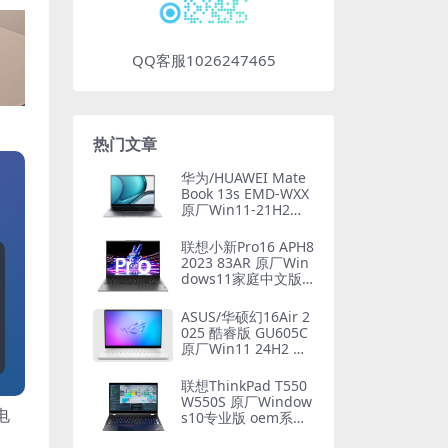
QQ客服1026247465
热门文章
华为/HUAWEI Mate
Book 13s EMD-WXX
原厂Win11-21H2系
统 工厂文件 带F10智
能还原
联想小新Pro16 APH8
2023 83AR 原厂Win
dows11家庭中文版
恢复镜像 原厂oem系
统
ASUS/华硕幻16Air 2
025 酷睿版 GU605C
原厂Win11 24H2 家
庭版系统 工厂文件
带ASUS Recovery恢
联想ThinkPad T550
复
W550S 原厂Window
电
s10专业版 oem系统
镜像下载