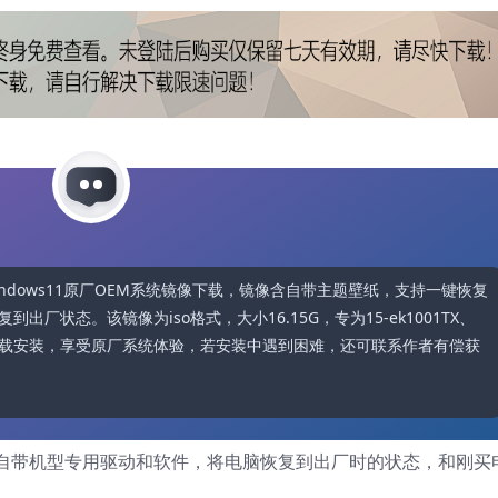
提供Windows11原厂OEM系统镜像下载，镜像含自带主题壁纸，支持一键恢复
厂状态。该镜像为iso格式，大小16.15G，专为15-ek1001TX、
自行下载安装，享受原厂系统体验，若安装中遇到困难，还可联系作者有偿获
自带机型专用驱动和软件，将电脑恢复到出厂时的状态，和刚买