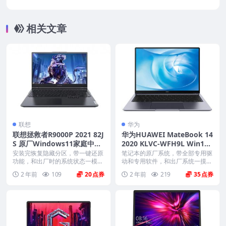
11系统镜像 原厂oem系统
相关文章
联想
华为
联想拯救者R9000P 2021 82J
华为HUAWEI MateBook 14
S 原厂Windows11家庭中文
2020 KLVC-WFH9L Win10
版恢复镜像 原厂oem系统
家庭中文版 原厂oem系统
安装完恢复隐藏分区，带一键还原
笔记本的原厂系统，带全部专用驱
功能，和出厂时的系统状态一模一
动和专用软件，和出厂系统一摸一
样。 机型(MTM)...
样。不带一键还原功能...
2 年前
109
20
2 年前
219
35