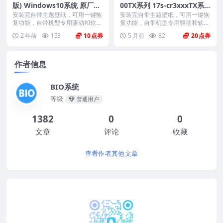
版) Windows10系统 原厂oe
00TX系列 17s-cr3xxxTX系
m系统镜像
列 Windows11 25H2系统
安装完自带主题壁纸，可用一键恢
安装完自带主题壁纸，可用一键恢
复功能，自带机型专用驱动和软
原厂oem系统下载
复功能，自带机型专用驱动和软
件，将电脑恢复到出厂时...
件，将电脑恢复到出厂时...
2 年前
153
10
5 月前
82
20
作者信息
BIO系统
等级
普通用户
1382
0
0
文章
评论
收藏
查看作者其他文章