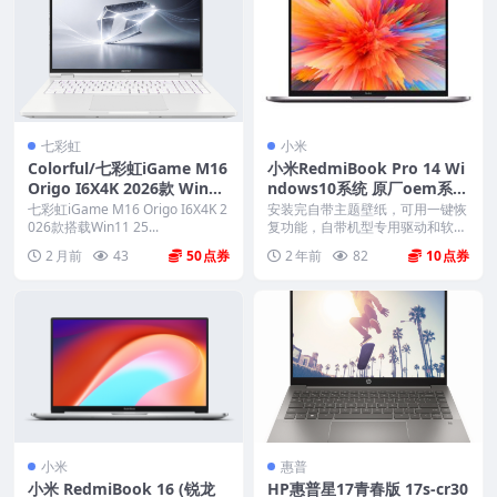
七彩虹
小米
Colorful/七彩虹iGame M16
小米RedmiBook Pro 14 Wi
Origo I6X4K 2026款 Win11
ndows10系统 原厂oem系统
25H2家庭版 原厂OEM系统
镜像
七彩虹iGame M16 Origo I6X4K 2
安装完自带主题壁纸，可用一键恢
带COLORFUL一键还原
026款搭载Win11 25...
复功能，自带机型专用驱动和软
件，将电脑恢复到出厂时...
2 月前
43
50
2 年前
82
10
小米
惠普
小米 RedmiBook 16 (锐龙
HP惠普星17青春版 17s-cr30