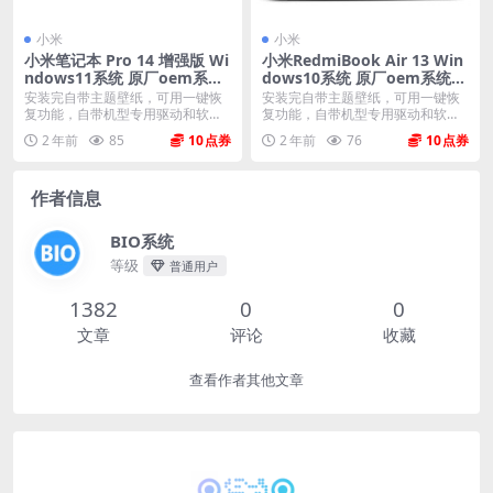
小米
小米
小米笔记本 Pro 14 增强版 Wi
小米RedmiBook Air 13 Win
ndows11系统 原厂oem系统
dows10系统 原厂oem系统镜
镜像
像
安装完自带主题壁纸，可用一键恢
安装完自带主题壁纸，可用一键恢
复功能，自带机型专用驱动和软
复功能，自带机型专用驱动和软
件，将电脑恢复到出厂时...
件，将电脑恢复到出厂时...
2 年前
85
10
2 年前
76
10
作者信息
BIO系统
等级
普通用户
1382
0
0
文章
评论
收藏
查看作者其他文章