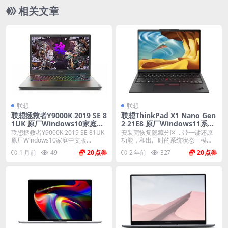
s11家庭中文版恢复镜像 原厂oem系统
相关文章
联想
联想
联想拯救者Y9000K 2019 SE 8
联想ThinkPad X1 Nano Gen
1UK 原厂Windows10家庭中
2 21E8 原厂Windows11系统
文版 oem系统镜像下载
oem系统镜像下载
联想拯救者Y9000K 2019 SE 81UK
安装完恢复隐藏分区，带一键还原
原厂Windows10家庭中文版...
功能，和出厂时的系统状态一模一
样。 机型(MTM)...
1 月前
49
20
2 年前
327
20