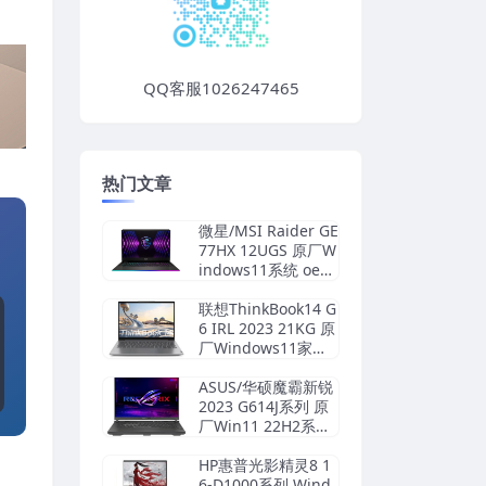
QQ客服1026247465
热门文章
微星/MSI Raider GE
77HX 12UGS 原厂W
indows11系统 oem
系统 不带一键恢复
联想ThinkBook14 G
6 IRL 2023 21KG 原
厂Windows11家庭
版 oem系统镜像下
载
ASUS/华硕魔霸新锐
2023 G614J系列 原
厂Win11 22H2系统
工厂模式 带ASUS R
ecovery恢复功能
HP惠普光影精灵8 1
6-D1000系列 Wind