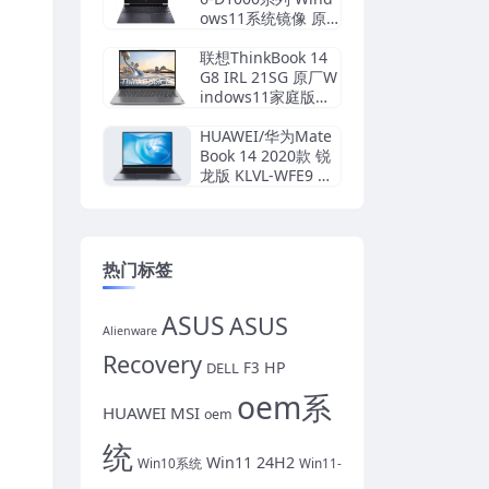
ows11系统镜像 原
厂oem系统
联想ThinkBook 14
G8 IRL 21SG 原厂W
indows11家庭版系
统 oem系统镜像下
载
HUAWEI/华为Mate
Book 14 2020款 锐
龙版 KLVL-WFE9 Wi
n10家庭版 原厂oem
系统
热门标签
ASUS
ASUS
Alienware
Recovery
HP
DELL
F3
oem系
HUAWEI
MSI
oem
统
Win11 24H2
Win10系统
Win11-