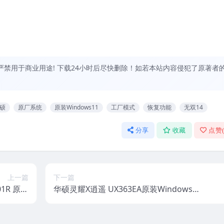
禁用于商业用途! 下载24小时后尽快删除！如若本站内容侵犯了原著者
硕
原厂系统
原装Windows11
工厂模式
恢复功能
无双14
分享
收藏
点赞
上一篇
下一篇
01R 原装
华硕灵耀X逍遥 UX363EA原装Windows1
带ASUS
0原厂系统 工厂模式 带ASUS Recovery恢
ry恢复功能
复功能