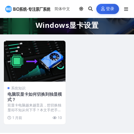
登录
Windows显卡设置
系统知识
电脑双显卡如何切换到独显模
式？
双显卡电脑越来越普及，想切换独
显却不知从何下手？本文手把手教
你操作！首先得确认电...
1 月前
10