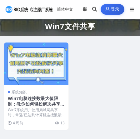
登录
Win7文件共享
系统知识
Win7电脑连接数最大值限
制：教你如何轻松解决共享无
法访问问题
Win7系统用户使用局域网共享
时，常遇“已达到计算机连接数最
大值”提示，导致无法...
4 周前
13