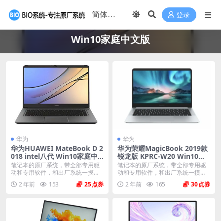
登录
Win10家庭中文版
华为
华为
华为HUAWEI MateBook D 2
华为荣耀MagicBook 2019款
018 intel八代 Win10家庭中
锐龙版 KPRC-W20 Win10家
文版 原厂oem系统
庭中文版 原厂oem系统
笔记本的原厂系统，带全部专用驱
笔记本的原厂系统，带全部专用驱
动和专用软件，和出厂系统一摸一
动和专用软件，和出厂系统一摸一
样。不带一键还原功能...
样。不带一键还原功能...
2 年前
153
25
2 年前
165
30