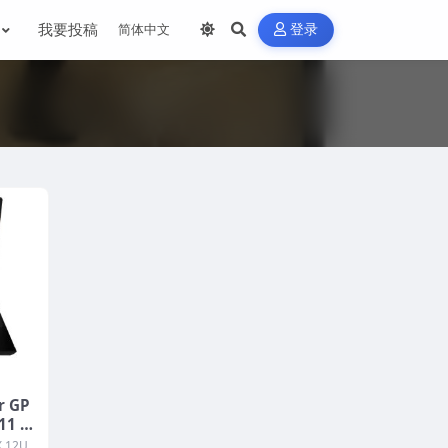
我要投稿
登录
r GP
11 2
F3一
 12U