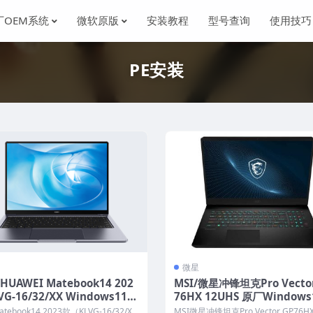
厂OEM系统
微软原版
安装教程
型号查询
使用技巧
PE安装
微星
HUAWEI Matebook14 202
MSI/微星冲锋坦克Pro Vecto
VG-16/32/XX Windows11家
76HX 12UHS 原厂Windows
 原厂oem系统
1H2系统 oem系统下载 不带
tebook14 2023款（KLVG-16/32/X
MSI微星冲锋坦克Pro Vector GP76HX