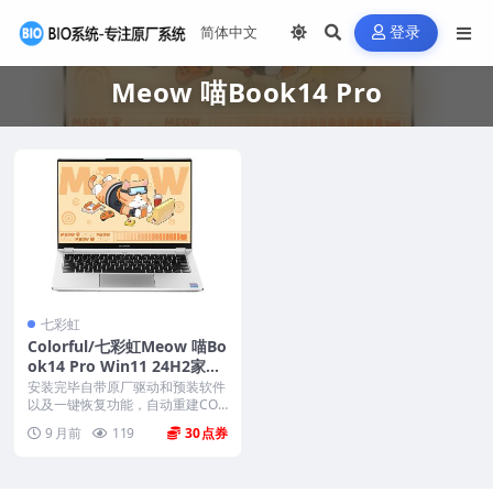
登录
Meow 喵Book14 Pro
七彩虹
Colorful/七彩虹Meow 喵Bo
ok14 Pro Win11 24H2家庭
版原厂OEM系统 带COLORF
安装完毕自带原厂驱动和预装软件
UL一键还原
以及一键恢复功能，自动重建COL
ORFUL REC...
9 月前
119
30