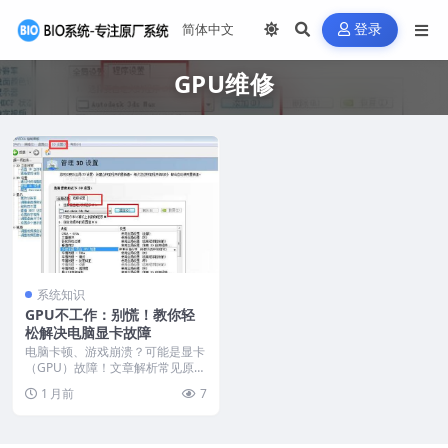
登录
GPU维修
系统知识
GPU不工作：别慌！教你轻
松解决电脑显卡故障
电脑卡顿、游戏崩溃？可能是显卡
（GPU）故障！文章解析常见原
因，如驱动损坏或不兼...
1 月前
7