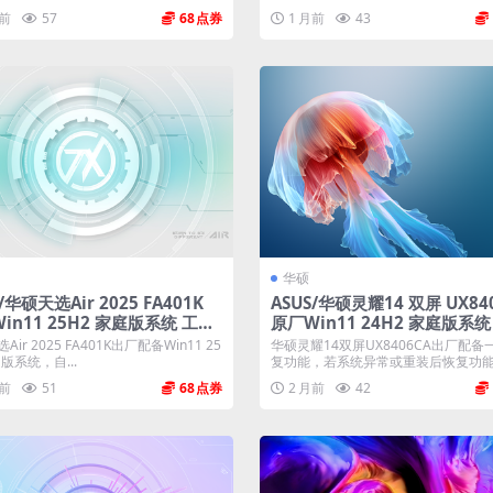
失...
月前
57
68
1 月前
43
华硕
/华硕天选Air 2025 FA401K
ASUS/华硕灵耀14 双屏 UX84
in11 25H2 家庭版系统 工厂
原厂Win11 24H2 家庭版系统
带ASUS Recovery恢复
文件 带ASUS Recovery恢复
ir 2025 FA401K出厂配备Win11 25
华硕灵耀14双屏UX8406CA出厂配备
版系统，自...
复功能，若系统异常或重装后恢复功能.
月前
51
68
2 月前
42