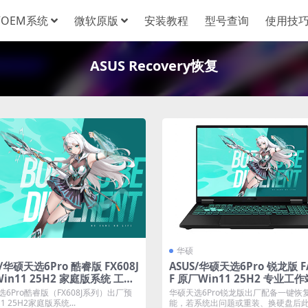
OEM系统
微软原版
安装教程
型号查询
使用技
ASUS Recovery恢复
华硕
S/华硕天选6Pro 酷睿版 FX608J
ASUS/华硕天选6Pro 锐龙版 F
in11 25H2 家庭版系统 工厂
F 原厂Win11 25H2 专业工
带ASUS Recovery恢复
系统 工厂文件 带ASUS Recov
6Pro酷睿版（FX608J系列）出厂预
华硕天选6Pro锐龙版出厂配备一键恢
复
11 25H2家庭版系统...
能，若系统出问题或重装、换硬盘后