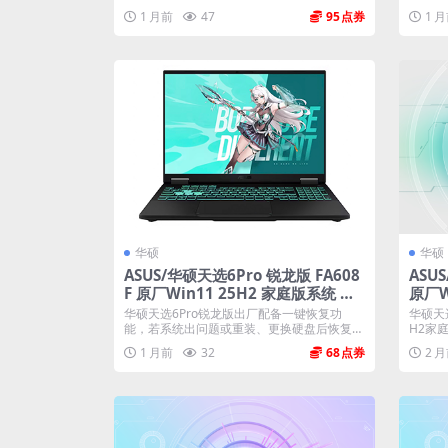
1 月前
47
95
1 
华硕
华硕
ASUS/华硕天选6Pro 锐龙版 FA608
ASUS
F 原厂Win11 25H2 家庭版系统 工
原厂W
厂文件 带ASUS Recovery恢复
文件 
华硕天选6Pro锐龙版出厂配备一键恢复功
华硕天选A
能，若系统出问题或重装、更换硬盘后恢复
H2家庭
功...
1 月前
32
68
2 