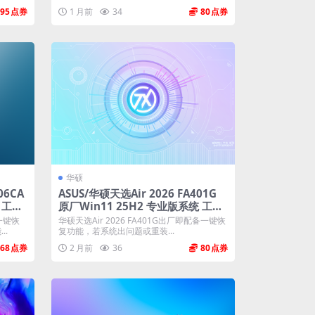
失...
95
1 月前
34
80
华硕
06CA
ASUS/华硕天选Air 2026 FA401G
 工厂
原厂Win11 25H2 专业版系统 工厂
文件 带ASUS Recovery恢复
一键恢
华硕天选Air 2026 FA401G出厂即配备一键恢
..
复功能，若系统出问题或重装...
68
2 月前
36
80