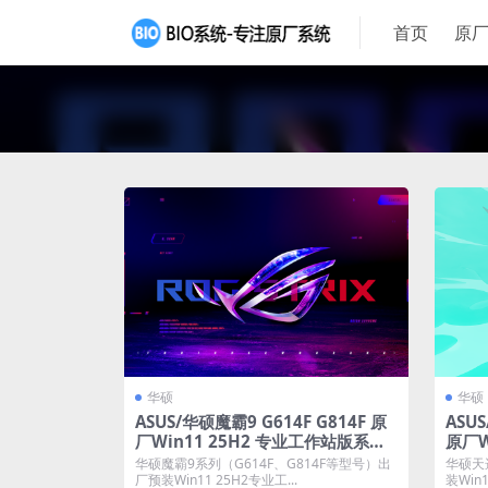
首页
原厂
华硕
华硕
ASUS/华硕魔霸9 G614F G814F 原
ASU
厂Win11 25H2 专业工作站版系统
原厂W
工厂文件 带ASUS Recovery恢复
文件 
华硕魔霸9系列（G614F、G814F等型号）出
华硕天选
厂预装Win11 25H2专业工...
装Win