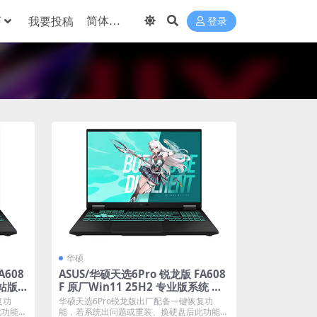
巧
我要投稿
登录
华硕
A608
ASUS/华硕天选6Pro 锐龙版 FA608
作站版
F 原厂Win11 25H2 专业版系统 工
ery恢
厂文件 带ASUS Recovery恢复
复功
华硕天选6Pro锐龙版出厂配备一键恢复功
此功能
能，若系统出问题或重装、换硬盘后此功能