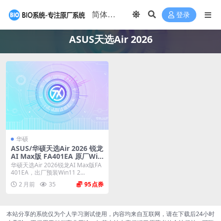
登录
ASUS天选Air 2026
华硕
ASUS/华硕天选Air 2026 锐龙
AI Max版 FA401EA 原厂Win
11 25H2 专业工作站版系统
华硕天选Air 2026锐龙AI Max版FA
工厂文件 带ASUS Recovery
401EA，出厂预装Win11 2...
恢复
2 月前
35
95
本站分享的系统仅为个人学习测试使用，内容均来自互联网，请在下载后24小时