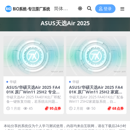
登录
ASUS天选Air 2025
华硕
华硕
ASUS/华硕天选Air 2025 FA4
ASUS/华硕天选Air 2025 FA4
01K 原厂Win11 25H2 专业工
01K 原厂Win11 25H2 家庭版
作站版系统 工厂文件 带ASUS
系统 工厂文件 带ASUS Recov
华硕天选Air 2025 FA401K出厂即配
华硕天选Air 2025 FA401K出厂配备
Recovery恢复
ery恢复
备一键恢复功能，若系统出问题或
Win11 25H2家庭版系统，自...
重装...
1 月前
45
95
2 月前
50
68
本站分享的系统仅为个人学习测试使用，内容均来自互联网，请在下载后24小时