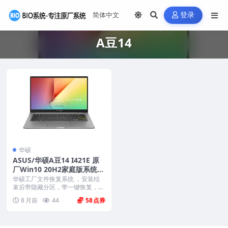
登录
A豆14
华硕
ASUS/华硕A豆14 I421E 原
厂Win10 20H2家庭版系统
工厂文件 带ASUS Recovery
华硕工厂文件恢复系统 ，安装结
恢复
束后带隐藏分区，带一键恢复，以
及机器所有的驱动和软...
8 月前
44
58