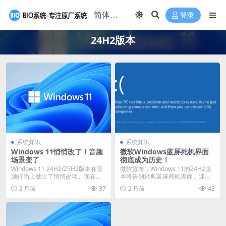
登录
24H2版本
系统知识
系统知识
Windows 11悄悄改了！音频
微软Windows蓝屏死机界面
场景变了
彻底成为历史！
Windows 11 24H2/25H2版本在音
微软宣布，Windows 11的24H2版
频行为上做出了悄悄改动。现在，
本将告别经典蓝屏死机界面，迎来
当...
全新“黑...
2 月前
37
2 月前
43