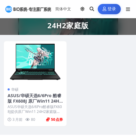
登录
24H2家庭版
华硕
ASUS/华硕天选6/6Pro 酷睿
版 FX608J 原厂Win11 24H2
家庭版系统 非工厂模式 无AS
ASUS华硕天选6/6Pro酷睿版FX60
USRecovey恢复功能
8J提供原厂Win11 24H2家庭版...
3 月前
80
50