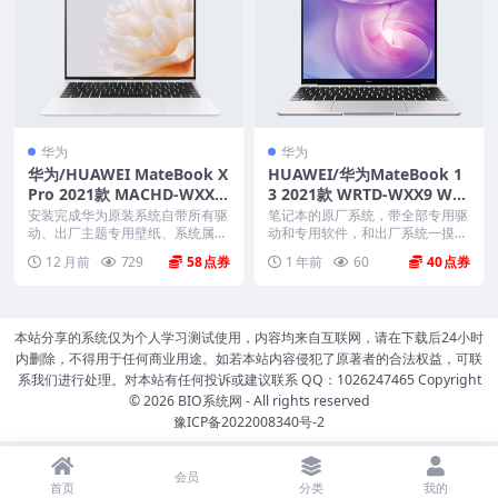
华为
华为
华为/HUAWEI MateBook X
HUAWEI/华为MateBook 1
Pro 2021款 MACHD-WXX9
3 2021款 WRTD-WXX9 WR
原厂Win11-21H2系统 工厂
TD-WFE9Q Win10 20H2家
安装完成华为原装系统自带所有驱
笔记本的原厂系统，带全部专用驱
文件 带F10智能还原
动、出厂主题专用壁纸、系统属性
庭版 原厂oem系统
动和专用软件，和出厂系统一摸一
联机支持标志、Off...
样。不带一键还原功能...
12 月前
729
58
1 年前
60
40
本站分享的系统仅为个人学习测试使用，内容均来自互联网，请在下载后24小时
内删除，不得用于任何商业用途。如若本站内容侵犯了原著者的合法权益，可联
系我们进行处理。对本站有任何投诉或建议联系 QQ：1026247465 Copyright
© 2026
BIO系统网
- All rights reserved
豫ICP备2022008340号-2
会员
首页
分类
我的