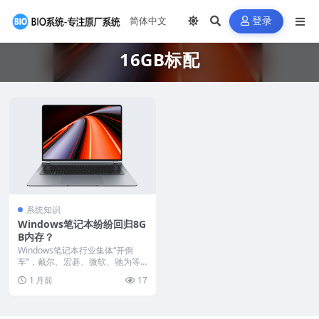
登录
16GB标配
系统知识
Windows笔记本纷纷回归8G
B内存？
Windows笔记本行业集体“开倒
车”，戴尔、宏碁、微软、驰为等
大厂纷纷将新机起...
1 月前
17